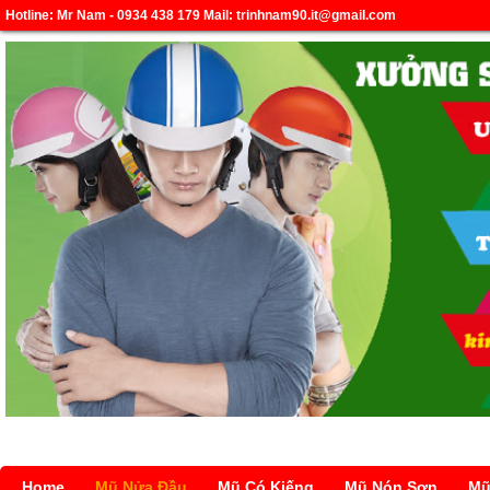
Hotline: Mr Nam - 0934 438 179 Mail: trinhnam90.it@gmail.com
Home
Mũ Nửa Đầu
Mũ Có Kiếng
Mũ Nón Sơn
Mũ