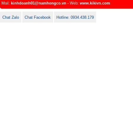
Mail:
kinhdoanh01@namhongco.vn
-
Web:
www.kikivn.com
Chat Zalo
Chat Facebook
Hotline: 0934.438.179