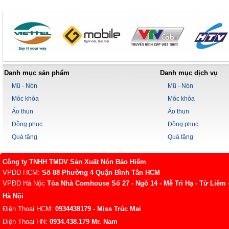
Danh mục sản phẩm
Danh mục dịch vụ
Mũ - Nón
Mũ - Nón
Móc khóa
Móc khóa
Áo thun
Áo thun
Đồng phục
Đồng phục
Quà tặng
Quà tặng
Công ty TNHH TMDV Sản Xuất Nón Bảo Hiểm
VPĐD HCM:
Số 88 Phường 4 Quận Bình Tân HCM
VPĐD Hà Nội
: Tòa Nhà Comhouse Số 27 - Ngõ 14 - Mễ Trì Hạ - Từ Liêm 
Hà Nội
Điện Thoại HCM:
0934438179
- Miss Trúc Mai
Điện Thoại HN:
0934.438.179
Mr. Nam