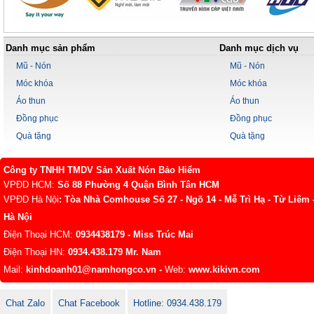
Danh mục sản phẩm
Danh mục dịch vụ
Mũ - Nón
Mũ - Nón
Móc khóa
Móc khóa
Áo thun
Áo thun
Đồng phục
Đồng phục
Quà tặng
Quà tặng
Công ty TNHH TMDV Sản Xuất Nón Bảo Hiểm
VPĐD HCM:
Số 88 Phường 4 Quận Bình Tân HCM
VPĐD Hà Nội
: Tòa Nhà Comhouse Số 27 - Ngõ 14 - Mễ Trì Hạ - Từ Liêm 
Hà Nội
Điện Thoại HCM:
0934438179
- Miss Trúc Mai
Điện Thoại HN:
0934.438.179
Mr. Nam
Mail:
kinhdoanh01@namhongco.vn
-
Web:
www.kikivn.com
Chat Zalo
Chat Facebook
Hotline: 0934.438.179