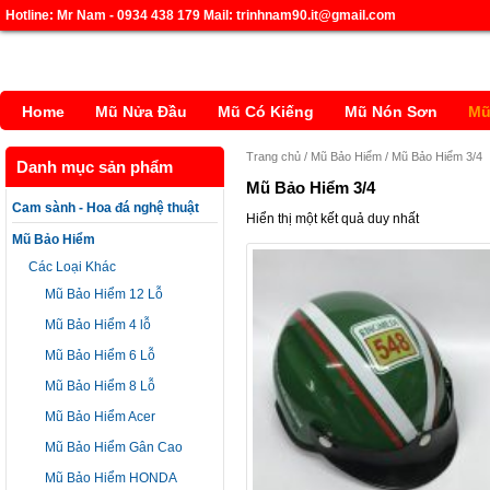
Hotline: Mr Nam - 0934 438 179 Mail: trinhnam90.it@gmail.com
Home
Mũ Nửa Đầu
Mũ Có Kiếng
Mũ Nón Sơn
Mũ
Trang chủ
/
Mũ Bảo Hiểm
/ Mũ Bảo Hiểm 3/4
Danh mục sản phẩm
Mũ Bảo Hiểm 3/4
Cam sành - Hoa đá nghệ thuật
Hiển thị một kết quả duy nhất
Mũ Bảo Hiểm
Các Loại Khác
Mũ Bảo Hiểm 12 Lỗ
Mũ Bảo Hiểm 4 lỗ
Mũ Bảo Hiểm 6 Lỗ
Mũ Bảo Hiểm 8 Lỗ
Mũ Bảo Hiểm Acer
Mũ Bảo Hiểm Gân Cao
Mũ Bảo Hiểm HONDA